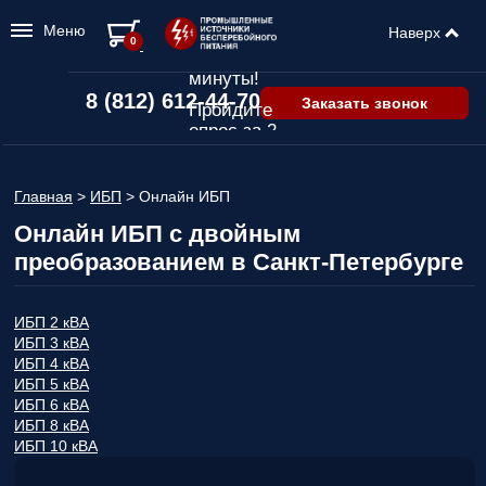
Меню
Наверх
Подбор ИБП
0
всего за 2
минуты!
8 (812) 612-44-70
Заказать звонок
Пройдите
опрос за 2
минуты
и узнайте,
Главная
>
ИБП
>
Онлайн ИБП
какой ИБП
подходит
Онлайн ИБП с двойным
именно вам!
преобразованием в Санкт-Петербурге
Пройдите
опрос и вы
получите:
ИБП 2 кВА
ИБП 3 кВА
Список
ИБП 4 кВА
рекомендованных
ИБП 5 кВА
ИБП
с
ИБП 6 кВА
ценами,
ИБП 8 кВА
учитывая
ИБП 10 кВА
только
важные для