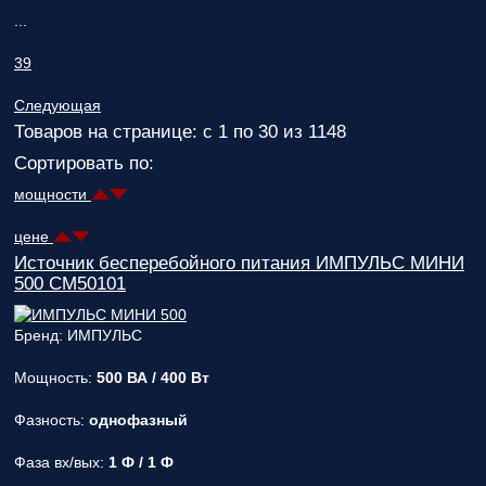
ответственным
...
за поставку!
Вопрос
1
из 6
39
Выберите
Следующая
необходимое
количество
Товаров на странице: с 1 по 30 из 1148
фаз:
Сортировать по:
мощности
Однофазные
(220В)
цене
Трехфазные
Источник бесперебойного питания ИМПУЛЬС МИНИ
(380В)
500 CM50101
Далее >>
<<
Назад
Бренд: ИМПУЛЬС
Мощность:
500 ВА / 400 Вт
Фазность:
однофазный
Фаза вх/вых:
1 Ф / 1 Ф