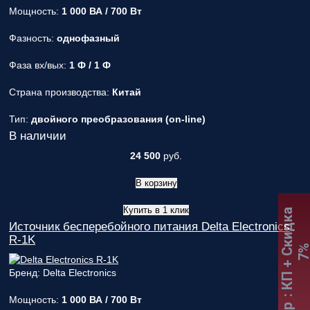
Мощность:
1 000 ВА / 700 Вт
Фазность:
однофазный
Фаза вх/вых:
1 Ф / 1 Ф
Страна производства:
Китай
Тип:
двойного преобразования (on-line)
В наличии
24 500
руб.
В корзину
Купить в 1 клик
:
К
П
+
С
к
и
д
к
а
7
Источник бесперебойного питания Delta Electronics
R-1K
Бренд: Delta Electronics
Мощность:
1 000 ВА / 700 Вт